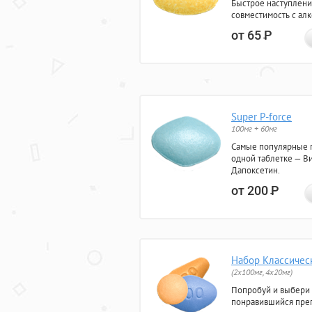
Быстрое наступлени
совместимость с ал
от 65
Р
Super P-force
100мг + 60мг
Самые популярные 
одной таблетке — Ви
Дапоксетин.
от 200
Р
Набор Классичес
(2x100мг, 4x20мг)
Попробуй и выбери
понравившийся преп