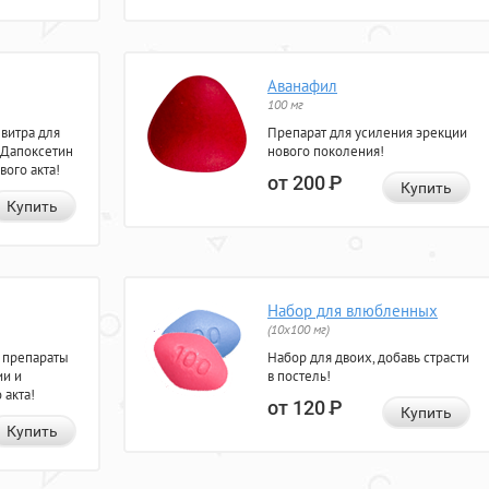
Аванафил
100 мг
евитра для
Препарат для усиления эрекции
 Дапоксетин
нового поколения!
вого акта!
от 200
Р
Купить
Купить
Набор для влюбленных
(10х100 мг)
 препараты
Набор для двоих, добавь страсти
ии и
в постель!
 акта!
от 120
Р
Купить
Купить