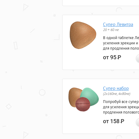
Супер Левитра
20 + 60 мг
В одной таблетке Л
усиления эрекции и
для продления поло
от 95
Р
Супер набор
(2х160мг, 4х80мг)
Попробуй все супер
для усиления эрекц
продления полового
от 158
Р