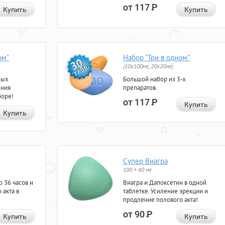
от 117
Р
Купить
Купить
ом"
Набор "Три в одном"
(10x100мг, 20x20мг)
ных
Большой набор из 3-х
ения
препаратов.
боре!
от 117
Р
Купить
Купить
Супер Виагра
100 + 60 мг
 36 часов и
Виагра и Дапоксетин в одной
 акта в
таблетке. Усиление эрекции и
продление полового акта!
от 90
Р
Купить
Купить