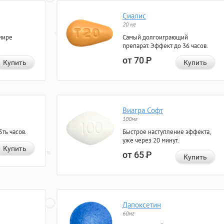
Сиалис
20 мг
мире
Самый долгоиграющий
препарат. Эффект до 36 часов.
от 70
Р
Купить
Купить
Виагра Софт
100мг
ть часов.
Быстрое наступление эффекта,
уже через 20 минут.
Купить
от 65
Р
Купить
Дапоксетин
60мг