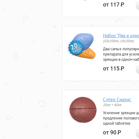
от 117
Р
Набор "Два в одн
(10x100мг, 10x20мг)
Два самых популяр
препарата для усил
эрекции в одном на
от 115
Р
Супер Сиалис
20мг + 60мг
Усиление эрекции до
продление полового
одной таблетке.
от 90
Р