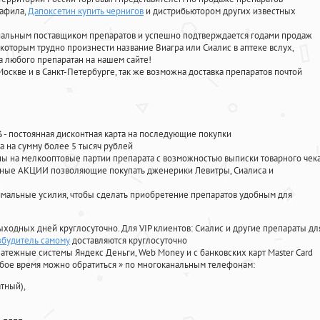
нафила
,
Дапоксетин купить чернигов
и дистрибьютором других известных
циальным поставщиком препаратов и успешно подтверждается годами продаж
 которым трудно произнести название Виагра или Сиалис в аптеке вслух,
 любого препаратан на нашем сайте!
Москве и в Санкт-Петербурге, так же возможна доставка препаратов почтой
%
- постоянная дисконтная карта на последующие покупки
а на сумму более 5 тысяч рублей
 на мелкооптовые партии препарата с возможностью выписки товарного чек
личные АКЦИИ позволяющие покупать дженерики Левитры, Сиалиса и
мальные усилия, чтобы сделать приобретение препаратов удобным для
ыходных дней круглосуточно. Для VIP клиентов: Сиалис и другие препараты дл
збудитель самому
доставляются круглосуточно
атежные системы Яндекс Деньги, Web Money и с банковских карт Master Card
юбое время можно обратиться
»
по многоканальным телефонам:
тный),