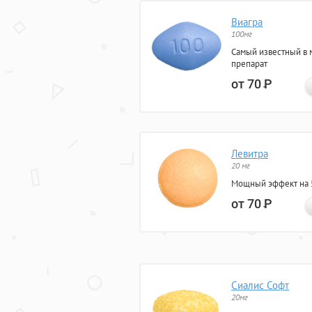
Виагра
100мг
Самый известный в 
препарат
от 70
Р
Левитра
20 мг
Мощный эффект на 5
от 70
Р
Сиалис Софт
20мг