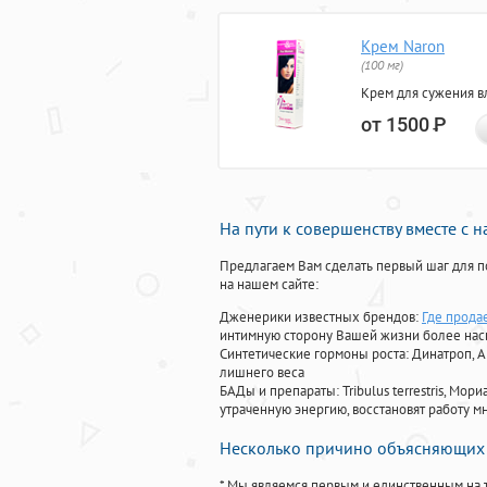
Крем Naron
(100 мг)
Крем для сужения в
от 1500
Р
На пути к совершенству вместе с 
Предлагаем Вам сделать первый шаг для п
на нашем сайте:
Дженерики известных брендов:
Где прода
интимную сторону Вашей жизни более на
Синтетические гормоны роста
: Динатроп, 
лишнего веса
БАДы и препараты:
Tribulus terrestris, М
утраченную энергию, восстановят работу мн
Несколько причино объясняющих 
* Мы являемся первым и единственным на 