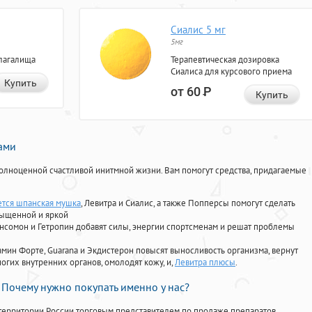
Сиалис 5 мг
5мг
лагалища
Терапевтическая дозировка
Сиалиса для курсового приема
Купить
от 60
Р
Купить
нами
олноценной счастливой инитмной жизни. Вам помогут средства, придагаемые
ется шпанская мушка
, Левитра и Сиалис, а также Попперсы помогут сделать
сыщенной и яркой
Ансомон и Гетропин добавят силы, энергии спортсменам и решат проблемы
ориамин Форте, Guarana и Экдистерон повысят выносливость организма, вернут
огих внутренних органов, омолодят кожу, и,
Левитра плюсы
.
Почему нужно покупать именно у нас?
территории России торговым представителем по продаже препаратов