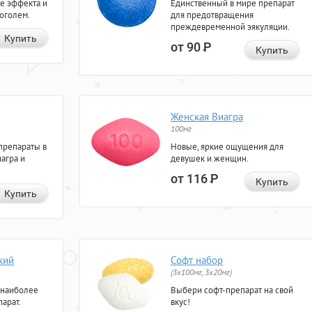
е эффекта и
Единственный в мире препарат
коголем.
для предотвращения
преждевременной эякуляции.
Купить
от 90
Р
Купить
Женская Виагра
100мг
препараты в
Новые, яркие ощущения для
агра и
девушек и женщин.
от 116
Р
Купить
Купить
кий
Софт набор
(3x100мг, 3x20мг)
 наиболее
Выбери софт-препарат на свой
арат.
вкус!