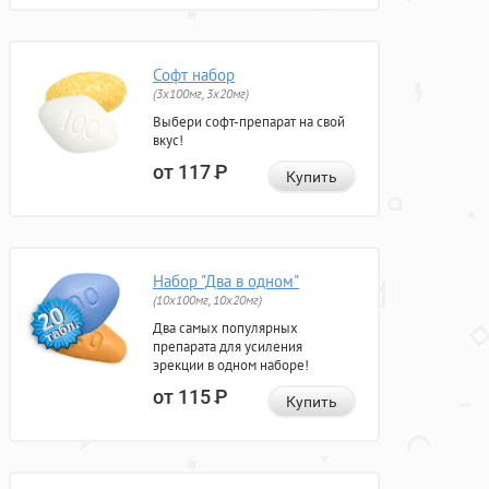
Софт набор
(3x100мг, 3x20мг)
Выбери софт-препарат на свой
вкус!
от 117
Р
Купить
Набор "Два в одном"
(10x100мг, 10x20мг)
Два самых популярных
препарата для усиления
эрекции в одном наборе!
от 115
Р
Купить