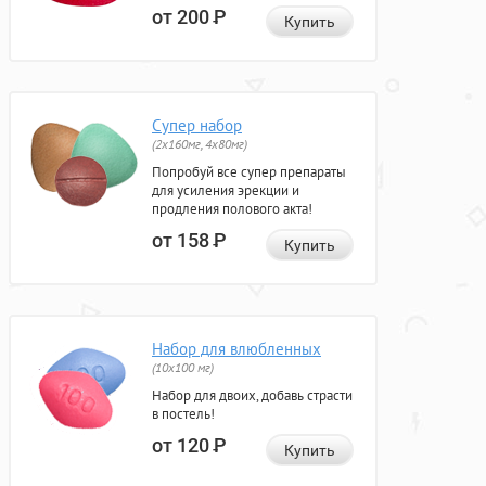
от 200
Р
Купить
Супер набор
(2х160мг, 4х80мг)
Попробуй все супер препараты
для усиления эрекции и
продления полового акта!
от 158
Р
Купить
Набор для влюбленных
(10х100 мг)
Набор для двоих, добавь страсти
в постель!
от 120
Р
Купить