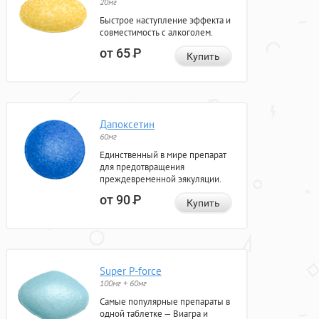
20мг
Быстрое наступление эффекта и
совместимость с алкоголем.
от 65
Р
Купить
Дапоксетин
60мг
Единственный в мире препарат
для предотвращения
преждевременной эякуляции.
от 90
Р
Купить
Super P-force
100мг + 60мг
Самые популярные препараты в
одной таблетке — Виагра и