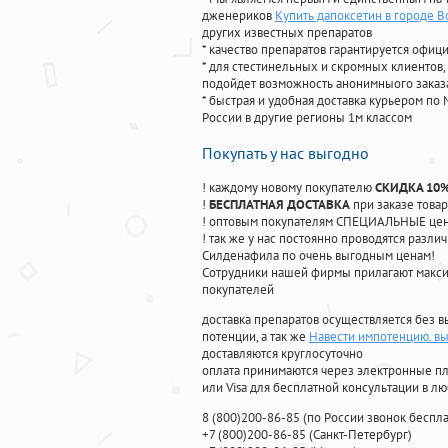
дженериков
Купить дапоксетин в городе 
других известных препаратов
* качество препаратов гарантируется офи
* для стестинельных и скромных клиентов,
подойдет возможность анонимныого заказа
* быстрая и удобная доставка курьером по 
России в другие регионы 1м классом
Покупать у нас выгодно
! каждому новому покупателю
СКИДКА 10
!
БЕСПЛАТНАЯ ДОСТАВКА
при заказе товар
! оптовым покупателям СПЕЦИАЛЬНЫЕ цены
! так же у нас постоянно проводятся раз
Силденафила по очень выгодным ценам!
Cотрудники нашей фирмы прилагают макси
покупателей
доставка препаратов осуществляется без в
потенции, а так же
Навести импотенцию. вы
доставляются круглосуточно
оплата принимаются через электронные пл
или Visa для бесплатной консультации в л
8
(800
)200-86-85
(
по России звонок беспла
+7
(800
)200-86-85
(
Санкт-Петербург)