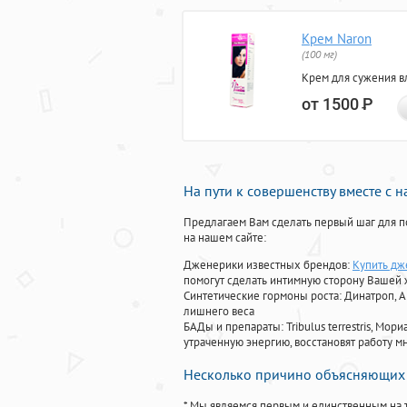
Крем Naron
(100 мг)
Крем для сужения в
от 1500
Р
На пути к совершенству вместе с 
Предлагаем Вам сделать первый шаг для п
на нашем сайте:
Дженерики известных брендов:
Купить дж
помогут сделать интимную сторону Вашей
Синтетические гормоны роста
: Динатроп, 
лишнего веса
БАДы и препараты:
Tribulus terrestris, М
утраченную энергию, восстановят работу мн
Несколько причино объясняющих 
* Мы являемся первым и единственным на 