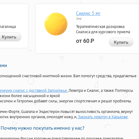
Сиалис 5 мг
5мг
лагалища
Терапевтическая дозировка
Сиалиса для курсового приема
Купить
от 60
Р
Купить
нами
олноценной счастливой инитмной жизни. Вам помогут средства, придагаемые
енерик сиалис с доставкой Запорожье
, Левитра и Сиалис, а также Попперсы
 жизни более насыщенной и яркой
Ансомон и Гетропин добавят силы, энергии спортсменам и решат проблемы
ориамин Форте, Guarana и Экдистерон повысят выносливость организма, вернут
огих внутренних органов, омолодят кожу, и,
Заказать левитру в Харькове
.
Почему нужно покупать именно у нас?
территории России торговым представителем по продаже препаратов