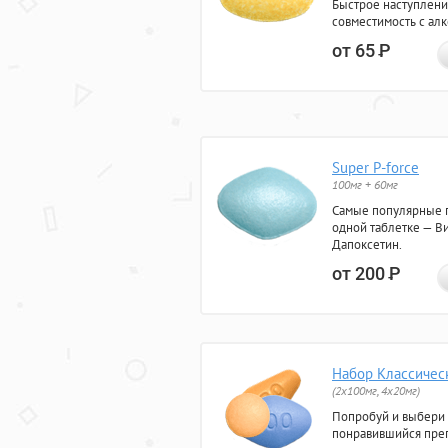
Быстрое наступлени
совместимость с ал
от 65
Р
Super P-force
100мг + 60мг
Самые популярные 
одной таблетке — Ви
Дапоксетин.
от 200
Р
Набор Классичес
(2x100мг, 4x20мг)
Попробуй и выбери
понравившийся преп