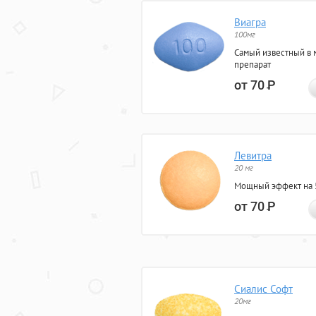
Виагра
100мг
Самый известный в 
препарат
от 70
Р
Левитра
20 мг
Мощный эффект на 5
от 70
Р
Сиалис Софт
20мг