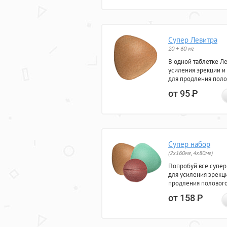
Супер Левитра
20 + 60 мг
В одной таблетке Л
усиления эрекции и
для продления поло
от 95
Р
Супер набор
(2х160мг, 4х80мг)
Попробуй все супер
для усиления эрекц
продления полового
от 158
Р