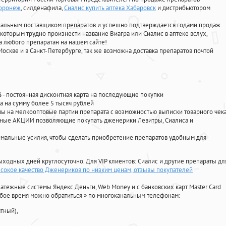
Воронеж
, силденафила
,
Сиалис купить аптека Хабаровск
и дистрибьютором
циальным поставщиком препаратов и успешно подтверждается годами продаж
 которым трудно произнести название Виагра или Сиалис в аптеке вслух,
 любого препаратан на нашем сайте!
Москве и в Санкт-Петербурге, так же возможна доставка препаратов почтой
%
- постоянная дисконтная карта на последующие покупки
а на сумму более 5 тысяч рублей
 на мелкооптовые партии препарата с возможностью выписки товарного чек
личные АКЦИИ позволяющие покупать дженерики Левитры, Сиалиса и
мальные усилия, чтобы сделать приобретение препаратов удобным для
ыходных дней круглосуточно. Для VIP клиентов: Сиалис и другие препараты дл
сокое качество Дженериков по низким ценам, отзывы покупателей
атежные системы Яндекс Деньги, Web Money и с банковских карт Master Card
юбое время можно обратиться
»
по многоканальным телефонам:
тный),