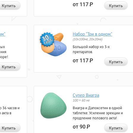
от 117
Р
Купить
Купить
ом"
Набор "Три в одном"
(10x100мг, 20x20мг)
ных
Большой набор из 3-х
ения
препаратов.
боре!
от 117
Р
Купить
Купить
Супер Виагра
100 + 60 мг
 36 часов и
Виагра и Дапоксетин в одной
 акта в
таблетке. Усиление эрекции и
продление полового акта!
от 90
Р
Купить
Купить