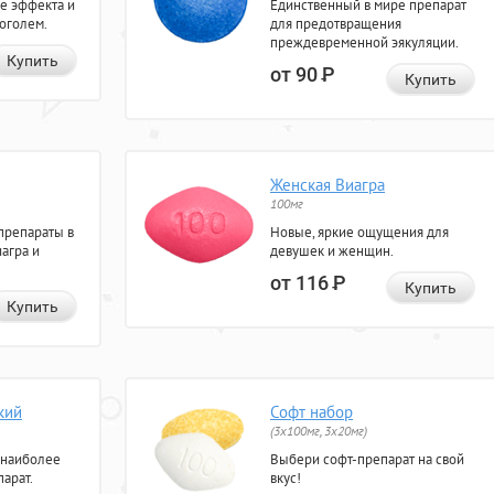
е эффекта и
Единственный в мире препарат
коголем.
для предотвращения
преждевременной эякуляции.
Купить
от 90
Р
Купить
Женская Виагра
100мг
препараты в
Новые, яркие ощущения для
агра и
девушек и женщин.
от 116
Р
Купить
Купить
кий
Софт набор
(3x100мг, 3x20мг)
 наиболее
Выбери софт-препарат на свой
арат.
вкус!