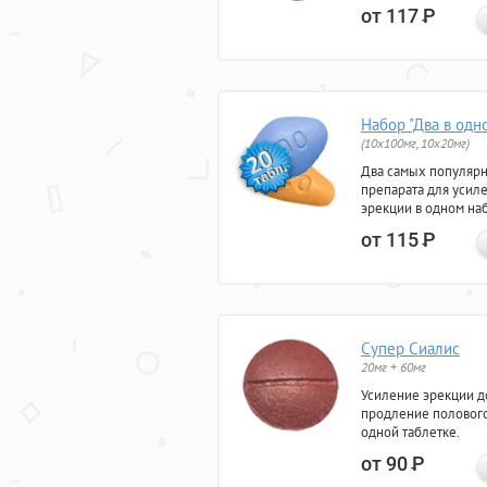
от 117
Р
Набор "Два в одн
(10x100мг, 10x20мг)
Два самых популяр
препарата для усил
эрекции в одном на
от 115
Р
Супер Сиалис
20мг + 60мг
Усиление эрекции до
продление полового
одной таблетке.
от 90
Р