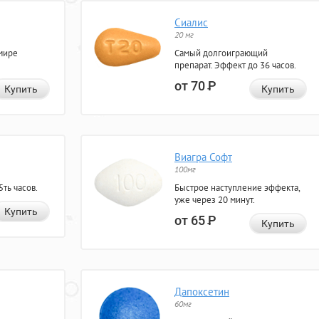
Сиалис
20 мг
мире
Самый долгоиграющий
препарат. Эффект до 36 часов.
от 70
Р
Купить
Купить
Виагра Софт
100мг
ть часов.
Быстрое наступление эффекта,
уже через 20 минут.
Купить
от 65
Р
Купить
Дапоксетин
60мг