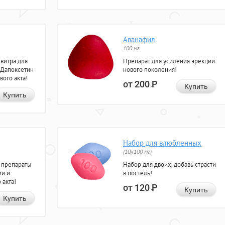
Аванафил
100 мг
евитра для
Препарат для усиления эрекции
 Дапоксетин
нового поколения!
вого акта!
от 200
Р
Купить
Купить
Набор для влюбленных
(10х100 мг)
 препараты
Набор для двоих, добавь страсти
ии и
в постель!
 акта!
от 120
Р
Купить
Купить