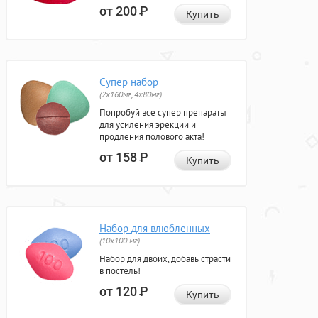
от 200
Р
Купить
Супер набор
(2х160мг, 4х80мг)
Попробуй все супер препараты
для усиления эрекции и
продления полового акта!
от 158
Р
Купить
Набор для влюбленных
(10х100 мг)
Набор для двоих, добавь страсти
в постель!
от 120
Р
Купить