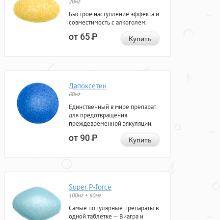
20мг
Быстрое наступление эффекта и
совместимость с алкоголем.
от 65
Р
Купить
Дапоксетин
60мг
Единственный в мире препарат
для предотвращения
преждевременной эякуляции.
от 90
Р
Купить
Super P-force
100мг + 60мг
Самые популярные препараты в
одной таблетке — Виагра и