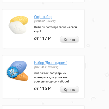
Софт набор
(3x100мг, 3x20мг)
Выбери софт-препарат на свой
вкус!
от 117
Р
Купить
Набор "Два в одном"
(10x100мг, 10x20мг)
Два самых популярных
препарата для усиления
эрекции в одном наборе!
от 115
Р
Купить