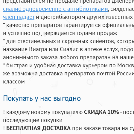
представителем по продаже препаратов дженер
сиалис одновременно с антибиотиками
, силдена
член падает
и дистрибьютором других известных
* качество препаратов гарантируется официаль
и успешно подтверждается годами продаж
* для стестинельных и скромных клиентов, кото
название Виагра или Сиалис в аптеке вслух, под
анонимныого заказа любого препаратан на наше
* быстрая и удобная доставка курьером по Москве
же возможна доставка препаратов почтой России
классом
Покупать у нас выгодно
! каждому новому покупателю
СКИДКА 10%
- пос
последующие покупки
!
БЕСПЛАТНАЯ ДОСТАВКА
при заказе товара на с