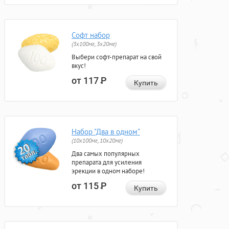
Софт набор
(3x100мг, 3x20мг)
Выбери софт-препарат на свой
вкус!
от 117
Р
Купить
Набор "Два в одном"
(10x100мг, 10x20мг)
Два самых популярных
препарата для усиления
эрекции в одном наборе!
от 115
Р
Купить