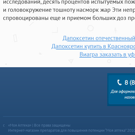
исследований, десять процентов испытуемых пож
и головокружение тошноту насморк жар Эти неп
спровоцированы еще и приемом больших доз пр
Дапоксетин отечественный
Дапоксетин купить в Красноярс
Виагра заказать в уф
«Моя Аптека» | Все права защищены
Интернет-магазин препаратов для повышения потенции “Моя аптека” 201