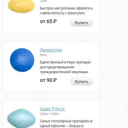
20мг
Быстрое наступление эффекта и
совместимость с алкоголем.
от 65
Р
Купить
Дапоксетин
60мг
Единственный в мире препарат
для предотвращения
преждевременной эякуляции.
от 90
Р
Купить
Super P-force
100мг + 60мг
Самые популярные препараты в
одной таблетке — Виагра и