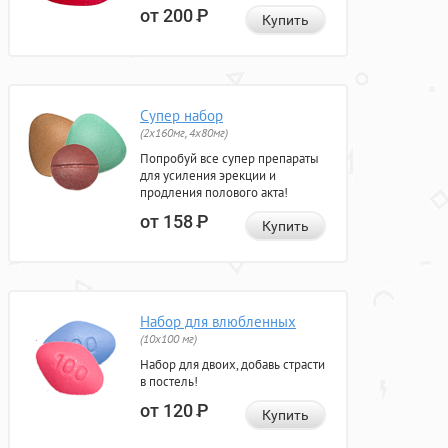
от 200
Р
Купить
Супер набор
(2х160мг, 4х80мг)
Попробуй все супер препараты
для усиления эрекции и
продления полового акта!
от 158
Р
Купить
Набор для влюбленных
(10х100 мг)
Набор для двоих, добавь страсти
в постель!
от 120
Р
Купить