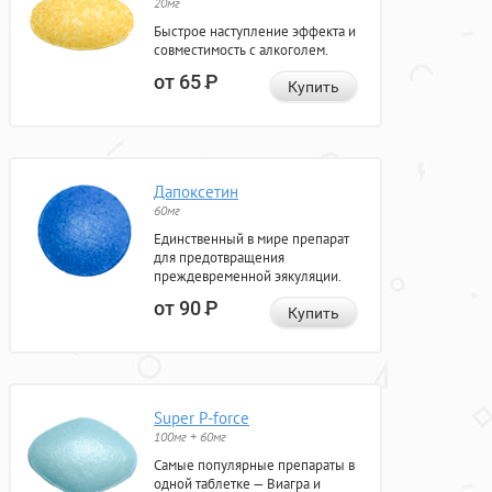
20мг
Быстрое наступление эффекта и
совместимость с алкоголем.
от 65
Р
Купить
Дапоксетин
60мг
Единственный в мире препарат
для предотвращения
преждевременной эякуляции.
от 90
Р
Купить
Super P-force
100мг + 60мг
Самые популярные препараты в
одной таблетке — Виагра и