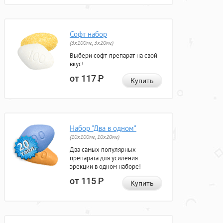
Софт набор
(3x100мг, 3x20мг)
Выбери софт-препарат на свой
вкус!
от 117
Р
Купить
Набор "Два в одном"
(10x100мг, 10x20мг)
Два самых популярных
препарата для усиления
эрекции в одном наборе!
от 115
Р
Купить