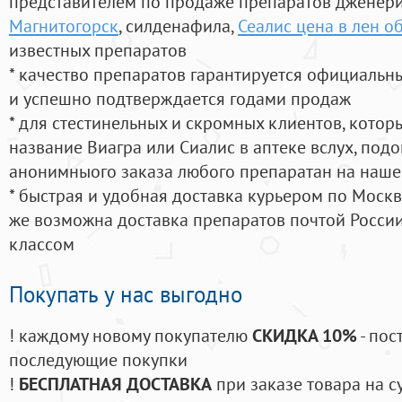
представителем по продаже препаратов дженер
Магнитогорск
, силденафила
,
Сеалис цена в лен о
известных препаратов
* качество препаратов гарантируется официаль
и успешно подтверждается годами продаж
* для стестинельных и скромных клиентов, кото
название Виагра или Сиалис в аптеке вслух, под
анонимныого заказа любого препаратан на наше
* быстрая и удобная доставка курьером по Москве
же возможна доставка препаратов почтой России
классом
Покупать у нас выгодно
! каждому новому покупателю
СКИДКА 10%
- пос
последующие покупки
!
БЕСПЛАТНАЯ ДОСТАВКА
при заказе товара на с