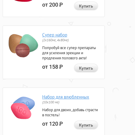
от 200
Р
Купить
Супер набор
(2х160мг, 4х80мг)
Попробуй все супер препараты
для усиления эрекции и
продления полового акта!
от 158
Р
Купить
Набор для влюбленных
(10х100 мг)
Набор для двоих, добавь страсти
в постель!
от 120
Р
Купить