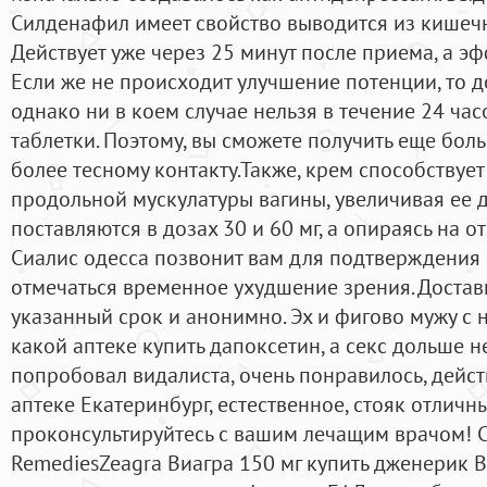
Силденафил имеет свойство выводится из кишечн
Действует уже через 25 минут после приема, а эф
Если же не происходит улучшение потенции, то д
однако ни в коем случае нельзя в течение 24 ча
таблетки. Поэтому, вы сможете получить еще бол
более тесному контакту.Также, крем способствуе
продольной мускулатуры вагины, увеличивая ее д
поставляются в дозах 30 и 60 мг, а опираясь на 
Сиалис одесса позвонит вам для подтверждения 
отмечаться временное ухудшение зрения. Достав
указанный срок и анонимно. Эх и фигово мужу с 
какой аптеке купить дапоксетин, а секс дольше н
попробовал видалиста, очень понравилось, дейс
аптеке Екатеринбург, естественное, стояк отличн
проконсультируйтесь с вашим лечащим врачом! Си
RemediesZeagra Виагра 150 мг купить дженерик В