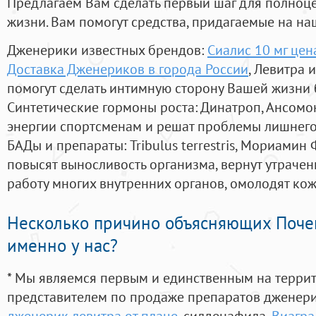
Предлагаем Вам сделать первый шаг для полноц
жизни. Вам помогут средства, придагаемые на на
Дженерики известных брендов:
Сиалис 10 мг це
Доставка Дженериков в города России
, Левитра 
помогут сделать интимную сторону Вашей жизни
Синтетические гормоны роста
: Динатроп, Ансомо
энергии спортсменам и решат проблемы лишнего
БАДы и препараты:
Tribulus terrestris, Мориамин
повысят выносливость организма, вернут утрачен
работу многих внутренних органов, омолодят кожу
Несколько причино объясняющих Поче
именно у нас?
* Мы являемся первым и единственным на терри
представителем по продаже препаратов дженер
дженерик левитра от плаце
, силденафила
,
Виагра