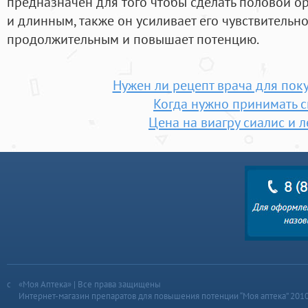
предназначен для того чтобы сделать половой о
и длинным, также он усиливает его чувствительно
продолжительным и повышает потенцию.
Нужен ли рецепт врача для пок
Когда нужно принимать 
Цена на виагру сиалис и 
«Моя Аптека» | Все права защищены
Интернет-магазин препаратов для повышения потенции “Моя аптека” 201