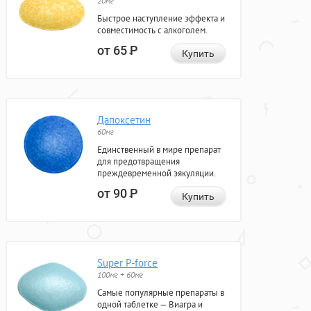
20мг
Быстрое наступление эффекта и
совместимость с алкоголем.
от 65
Р
Купить
Дапоксетин
60мг
Единственный в мире препарат
для предотвращения
преждевременной эякуляции.
от 90
Р
Купить
Super P-force
100мг + 60мг
Самые популярные препараты в
одной таблетке — Виагра и