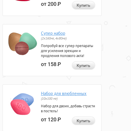
от 200
Р
Купить
Супер набор
(2х160мг, 4х80мг)
Попробуй все супер препараты
для усиления эрекции и
продления полового акта!
от 158
Р
Купить
Набор для влюбленных
(10х100 мг)
Набор для двоих, добавь страсти
в постель!
от 120
Р
Купить