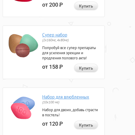
от 200
Р
Купить
Супер набор
(2х160мг, 4х80мг)
Попробуй все супер препараты
для усиления эрекции и
продления полового акта!
от 158
Р
Купить
Набор для влюбленных
(10х100 мг)
Набор для двоих, добавь страсти
в постель!
от 120
Р
Купить