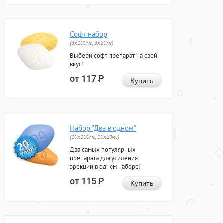
Софт набор
(3x100мг, 3x20мг)
Выбери софт-препарат на свой
вкус!
от 117
Р
Купить
Набор "Два в одном"
(10x100мг, 10x20мг)
Два самых популярных
препарата для усиления
эрекции в одном наборе!
от 115
Р
Купить