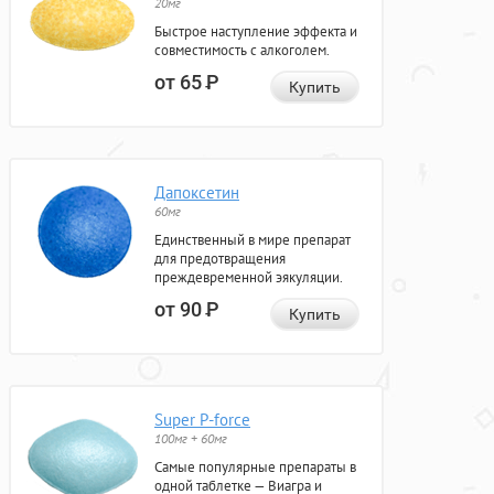
20мг
Быстрое наступление эффекта и
совместимость с алкоголем.
от 65
Р
Купить
Дапоксетин
60мг
Единственный в мире препарат
для предотвращения
преждевременной эякуляции.
от 90
Р
Купить
Super P-force
100мг + 60мг
Самые популярные препараты в
одной таблетке — Виагра и