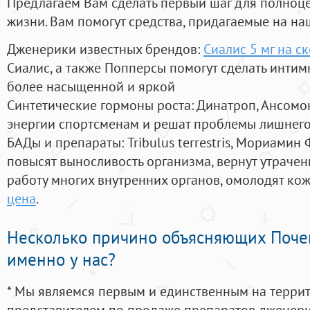
Предлагаем Вам сделать первый шаг для полноц
жизни. Вам помогут средства, придагаемые на на
Дженерики известных брендов:
Сиалис 5 мг на с
Сиалис, а также Попперсы помогут сделать инти
более насыщенной и яркой
Синтетические гормоны роста
: Динатроп, Ансомо
энергии спортсменам и решат проблемы лишнего
БАДы и препараты:
Tribulus terrestris, Мориамин
повысят выносливость организма, вернут утрачен
работу многих внутренних органов, омолодят кожу
цена
.
Несколько причино объясняющих Поче
именно у нас?
* Мы являемся первым и единственным на терри
представителем по продаже препаратов дженер