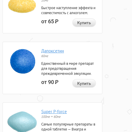
20мг
Быстрое наступление эффекта и
совместимость с алкоголем.
от 65
Р
Купить
Дапоксетин
60мг
Единственный в мире препарат
для предотвращения
преждевременной эякуляции.
от 90
Р
Купить
Super P-force
100мг + 60мг
Самые популярные препараты в
одной таблетке — Виагра и