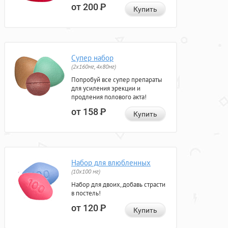
от 200
Р
Купить
Супер набор
(2х160мг, 4х80мг)
Попробуй все супер препараты
для усиления эрекции и
продления полового акта!
от 158
Р
Купить
Набор для влюбленных
(10х100 мг)
Набор для двоих, добавь страсти
в постель!
от 120
Р
Купить