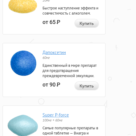
20мг
Быстрое наступление эффекта и
совместимость с алкоголем.
от 65
Р
Купить
Дапоксетин
60мг
Единственный в мире препарат
для предотвращения
преждевременной эякуляции.
от 90
Р
Купить
Super P-force
100мг + 60мг
Самые популярные препараты в
одной таблетке — Виагра и