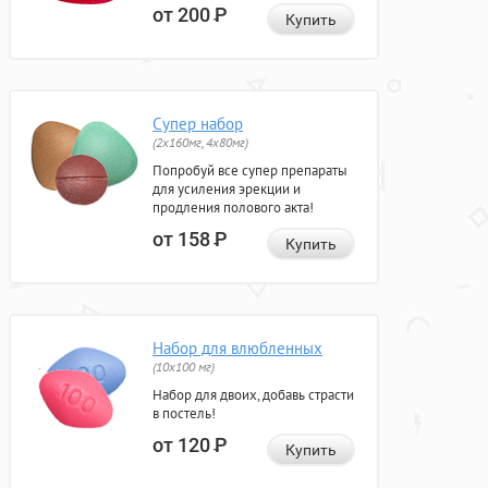
от 200
Р
Купить
Супер набор
(2х160мг, 4х80мг)
Попробуй все супер препараты
для усиления эрекции и
продления полового акта!
от 158
Р
Купить
Набор для влюбленных
(10х100 мг)
Набор для двоих, добавь страсти
в постель!
от 120
Р
Купить