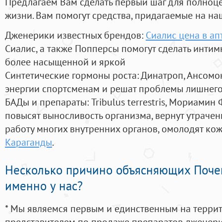
Предлагаем Вам сделать первый шаг для полноц
жизни. Вам помогут средства, придагаемые на на
Дженерики известных брендов:
Сиалис цена в а
Сиалис, а также Попперсы помогут сделать инти
более насыщенной и яркой
Синтетические гормоны роста
: Динатроп, Ансомо
энергии спортсменам и решат проблемы лишнего
БАДы и препараты:
Tribulus terrestris, Мориамин
повысят выносливость организма, вернут утрачен
работу многих внутренних органов, омолодят кожу
Караганды
.
Несколько причино объясняющих Поче
именно у нас?
* Мы являемся первым и единственным на терри
представителем по продаже препаратов дженер