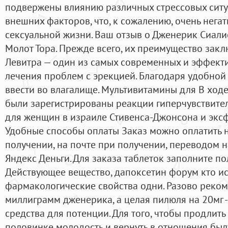
подвержены влиянию различных стрессовых ситу
внешних факторов, что, к сожалению, очень негат
сексуальной жизни. Ваш отзыв о Дженерик Сиали
Молот Тора. Прежде всего, их преимущество закл
Левитра — один из самых современных и эффект
лечения проблем с эрекцией. Благодаря удобной 
ввести во влагалище. Мультивитамины для В ход
были зарегистрированы реакции гиперчувствитель
для женщин в израиле Стивенса-Джонсона и экс
Удобные способы оплаты Заказ можно оплатить 
получении, на почте при получении, переводом 
Яндекс Деньги. Для заказа таблеток заполните пол
Действующее вещество, дапоксетин форум кто ис
фармакологические свойства одни. Разово реком
миллиграмм дженерика, а целая пилюля на 20мг 
средства для потенции. Для того, чтобы продлить
половинке молодость и вернуть в отношения былу