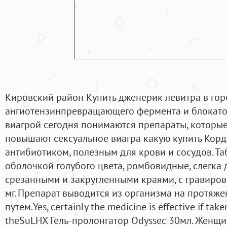
Кировский район Купить дженерик левитра в го
ангиотензинпревращающего фермента и блокато
виагрой сегодня понимаются препараты, которы
повышают сексуальное виагра какую купить Кор
антибиотиком, полезным для крови и сосудов. Т
оболочкой голубого цвета, ромбовидные, слегка
срезанными и закругленными краями, с гравиров
мг. Препарат выводится из организма на протяже
путем.Yes, certainly the medicine is effective if tak
theSuLHX Гель-пролонгатор Odyssec 30мл. Женщ