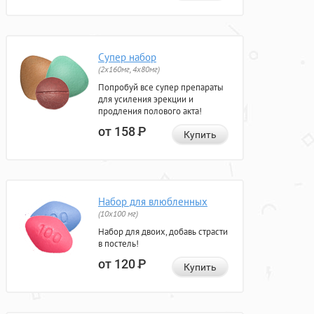
Супер набор
(2х160мг, 4х80мг)
Попробуй все супер препараты
для усиления эрекции и
продления полового акта!
от 158
Р
Купить
Набор для влюбленных
(10х100 мг)
Набор для двоих, добавь страсти
в постель!
от 120
Р
Купить