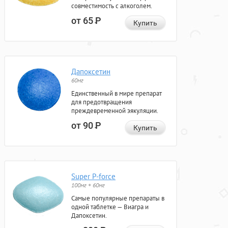
совместимость с алкоголем.
от 65
Р
Купить
Дапоксетин
60мг
Единственный в мире препарат
для предотвращения
преждевременной эякуляции.
от 90
Р
Купить
Super P-force
100мг + 60мг
Самые популярные препараты в
одной таблетке — Виагра и
Дапоксетин.