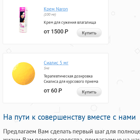
Крем Naron
(100 мг)
Крем для сужения влагалища
от 1500
Р
Купить
Сиалис 5 мг
5мг
Терапевтическая дозировка
Сиалиса для курсового приема
от 60
Р
Купить
На пути к совершенству вместе с нами
Предлагаем Вам сделать первый шаг для полноц
жизни. Вам помогут средства, придагаемые на на