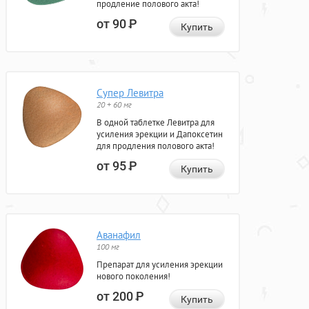
продление полового акта!
от 90
Р
Купить
Супер Левитра
20 + 60 мг
В одной таблетке Левитра для
усиления эрекции и Дапоксетин
для продления полового акта!
от 95
Р
Купить
Аванафил
100 мг
Препарат для усиления эрекции
нового поколения!
от 200
Р
Купить