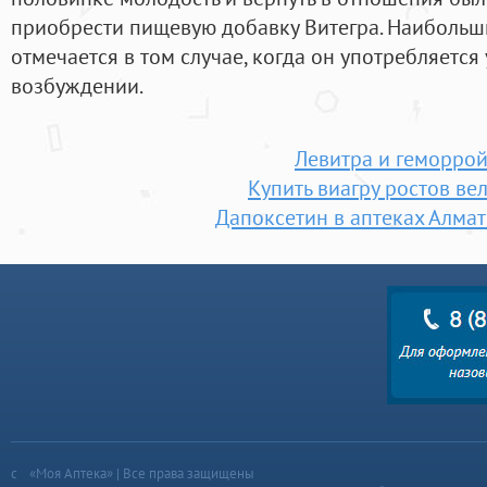
приобрести пищевую добавку Витегра. Наибольш
отмечается в том случае, когда он употребляетс
возбуждении.
Левитра и геморро
Купить виагру ростов ве
Дапоксетин в аптеках Алмат
«Моя Аптека» | Все права защищены