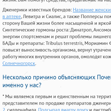
Дженерики известных брендов:
Название женски
в аптеке
, Левитра и Сиалис, а также Попперсы по
сторону Вашей жизни более насыщенной и ярко
Синтетические гормоны роста
: Динатроп, Ансомо
энергии спортсменам и решат проблемы лишнего
БАДы и препараты:
Tribulus terrestris, Мориамин
повысят выносливость организма, вернут утрачен
работу многих внутренних органов, омолодят кожу
Солнечногорск
.
Несколько причино объясняющих Поче
именно у нас?
* Мы являемся первым и единственным на терри
представителем по продаже препаратов дженер
2
, силденафила
,
Подсыпал виагру другу
и дистриб