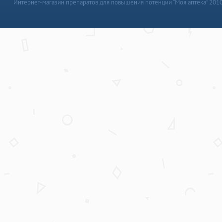
Интернет-магазин препаратов для повышения потенции “Моя аптека” 201