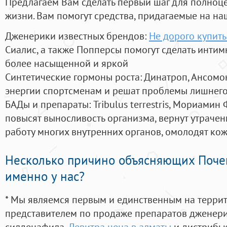
Предлагаем Вам сделать первый шаг для полноц
жизни. Вам помогут средства, придагаемые на на
Дженерики известных брендов:
Не дорого купить
Сиалис, а также Попперсы помогут сделать инти
более насыщенной и яркой
Синтетические гормоны роста
: Динатроп, Ансомо
энергии спортсменам и решат проблемы лишнего
БАДы и препараты:
Tribulus terrestris, Мориамин
повысят выносливость организма, вернут утрачен
работу многих внутренних органов, омолодят кожу
Несколько причино объясняющих Поче
именно у нас?
* Мы являемся первым и единственным на терри
представителем по продаже препаратов дженер
силденафила
,
Левитра цена в алматы
и дистрибью