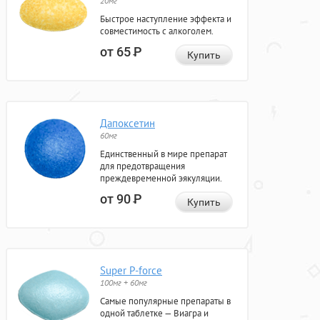
20мг
Быстрое наступление эффекта и
совместимость с алкоголем.
от 65
Р
Купить
Дапоксетин
60мг
Единственный в мире препарат
для предотвращения
преждевременной эякуляции.
от 90
Р
Купить
Super P-force
100мг + 60мг
Самые популярные препараты в
одной таблетке — Виагра и