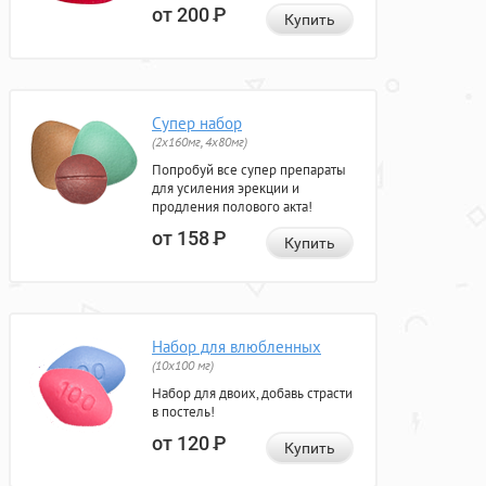
от 200
Р
Купить
Супер набор
(2х160мг, 4х80мг)
Попробуй все супер препараты
для усиления эрекции и
продления полового акта!
от 158
Р
Купить
Набор для влюбленных
(10х100 мг)
Набор для двоих, добавь страсти
в постель!
от 120
Р
Купить