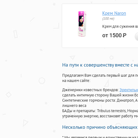
Крем Naron
(100 мг)
Крем для сужения в
от 1500
Р
На пути к совершенству вместе с 
Предлагаем Вам сделать первый шаг для п
на нашем сайте:
Дженерики известных брендов:
Эректильн
сделать интимную сторону Вашей жизни б
Синтетические гормоны роста
: Динатроп, 
лишнего веса
БАДы и препараты:
Tribulus terrestris, М
утраченную энергию, восстановят работу мн
Несколько причино объясняющих 
* Мы являемся первым и единственным на 