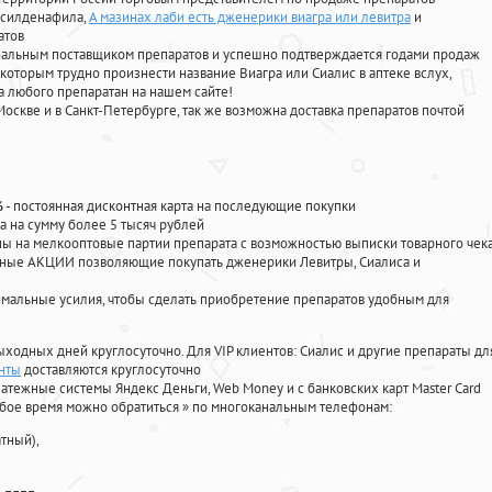
, силденафила
,
А мазинах лаби есть дженерики виагра или левитра
и
атов
циальным поставщиком препаратов и успешно подтверждается годами продаж
 которым трудно произнести название Виагра или Сиалис в аптеке вслух,
 любого препаратан на нашем сайте!
Москве и в Санкт-Петербурге, так же возможна доставка препаратов почтой
%
- постоянная дисконтная карта на последующие покупки
а на сумму более 5 тысяч рублей
 на мелкооптовые партии препарата с возможностью выписки товарного чек
личные АКЦИИ позволяющие покупать дженерики Левитры, Сиалиса и
мальные усилия, чтобы сделать приобретение препаратов удобным для
ыходных дней круглосуточно. Для VIP клиентов: Сиалис и другие препараты дл
анты
доставляются круглосуточно
атежные системы Яндекс Деньги, Web Money и с банковских карт Master Card
юбое время можно обратиться
»
по многоканальным телефонам:
тный),