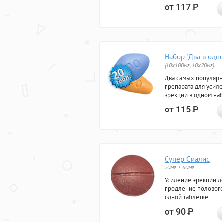
от 117
Р
Набор "Два в одн
(10x100мг, 10x20мг)
Два самых популяр
препарата для усил
эрекции в одном на
от 115
Р
Супер Сиалис
20мг + 60мг
Усиление эрекции до
продление полового
одной таблетке.
от 90
Р