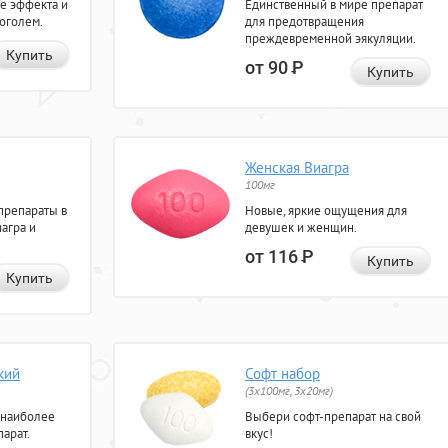
е эффекта и
Единственный в мире препарат
коголем.
для предотвращения
преждевременной эякуляции.
Купить
от 90
Р
Купить
Женская Виагра
100мг
препараты в
Новые, яркие ощущения для
агра и
девушек и женщин.
от 116
Р
Купить
Купить
кий
Софт набор
(3x100мг, 3x20мг)
 наиболее
Выбери софт-препарат на свой
арат.
вкус!