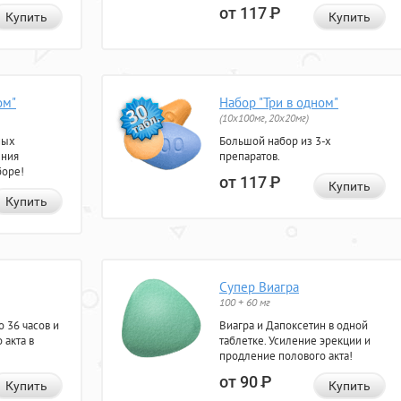
от 117
Р
Купить
Купить
ом"
Набор "Три в одном"
(10x100мг, 20x20мг)
ных
Большой набор из 3-х
ения
препаратов.
боре!
от 117
Р
Купить
Купить
Супер Виагра
100 + 60 мг
 36 часов и
Виагра и Дапоксетин в одной
 акта в
таблетке. Усиление эрекции и
продление полового акта!
от 90
Р
Купить
Купить