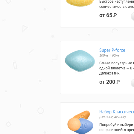
Быстрое наступлени
совместимость с ал
от 65
Р
Super P-force
100мг + 60мг
Самые популярные 
одной таблетке — Ви
Дапоксетин.
от 200
Р
Набор Классичес
(2x100мг, 4x20мг)
Попробуй и выбери
понравившийся преп