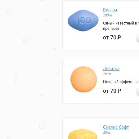
Виагра
100мг
Самый известный в 
препарат
от 70
Р
Левитра
20 мг
Мощный эффект на 5
от 70
Р
Сиалис Софт
20мг