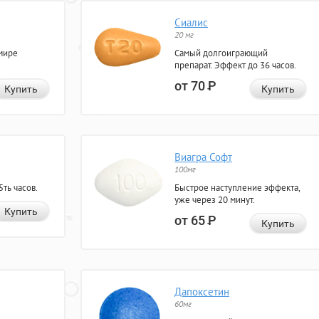
Сиалис
20 мг
мире
Самый долгоиграющий
препарат. Эффект до 36 часов.
от 70
Р
Купить
Купить
Виагра Софт
100мг
ть часов.
Быстрое наступление эффекта,
уже через 20 минут.
Купить
от 65
Р
Купить
Дапоксетин
60мг