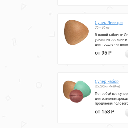
Супер Левитра
20 + 60 мг
В одной таблетке Л
усиления эрекции и
для продления поло
от 95
Р
Супер набор
(2х160мг, 4х80мг)
Попробуй все супер
для усиления эрекц
продления полового
от 158
Р