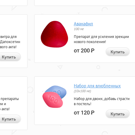
Аванафил
100 мг
евитра для
Препарат для усиления эрекции
 Дапоксетин
нового поколения!
вого акта!
от 200
Р
Купить
Купить
Набор для влюбленных
(10х100 мг)
 препараты
Набор для двоих, добавь страсти
ии и
в постель!
 акта!
от 120
Р
Купить
Купить