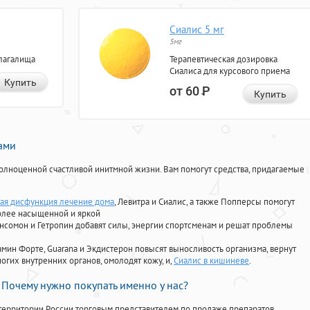
Сиалис 5 мг
5мг
лагалища
Терапевтическая дозировка
Сиалиса для курсового приема
Купить
от 60
Р
Купить
нами
олноценной счастливой инитмной жизни. Вам помогут средства, придагаемые
ая дисфункция лечение дома
, Левитра и Сиалис, а также Попперсы помогут
олее насыщенной и яркой
Ансомон и Гетропин добавят силы, энергии спортсменам и решат проблемы
ориамин Форте, Guarana и Экдистерон повысят выносливость организма, вернут
огих внутренних органов, омолодят кожу, и,
Сиалис в кишиневе
.
Почему нужно покупать именно у нас?
территории России торговым представителем по продаже препаратов