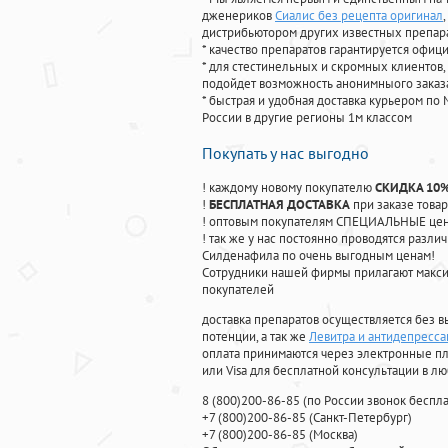
дженериков
Сиалис без рецепта оригинал
дистрибьютором других известных препар
* качество препаратов гарантируется офи
* для стестинельных и скромных клиентов,
подойдет возможность анонимныого заказа
* быстрая и удобная доставка курьером по 
России в другие регионы 1м классом
Покупать у нас выгодно
! каждому новому покупателю
СКИДКА 10
!
БЕСПЛАТНАЯ ДОСТАВКА
при заказе товар
! оптовым покупателям СПЕЦИАЛЬНЫЕ цены
! так же у нас постоянно проводятся раз
Силденафила по очень выгодным ценам!
Cотрудники нашей фирмы прилагают макси
покупателей
доставка препаратов осуществляется без в
потенции, а так же
Левитра и антидепресс
оплата принимаются через электронные пл
или Visa для бесплатной консультации в л
8
(800
)200-86-85
(
по России звонок беспла
+7
(800
)200-86-85
(
Санкт-Петербург)
+7
(800
)200-86-85
(
Москва)