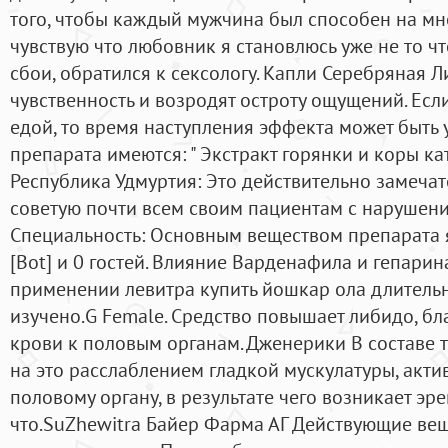
того, чтобы каждый мужчина был способен на мно
чувствую что любовник я становлюсь уже не то чт
сбои, обратился к сексологу. Капли Серебряная 
чувственность и возродят остроту ощущений. Если
едой, то время наступления эффекта может быть 
препарата имеются: " Экстракт горянки и коры ка
Республика Удмуртия: Это действительно замечат
советую почти всем своим пациентам с нарушени
Специальность: Основным веществом препарата 
[Bot] и 0 гостей. Влияние Варденафила и гепар
применении левитра купить йошкар ола длительн
изучено.G Female. Средство повышает либидо, б
крови к половым органам. Дженерики В составе т
на это расслаблением гладкой мускулатуры, акти
половому органу, в результате чего возникает эре
что.SuZhewitra Байер Фарма АГ Действующие веще