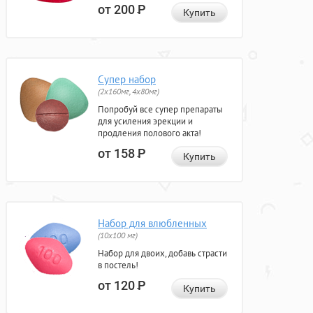
от 200
Р
Купить
Супер набор
(2х160мг, 4х80мг)
Попробуй все супер препараты
для усиления эрекции и
продления полового акта!
от 158
Р
Купить
Набор для влюбленных
(10х100 мг)
Набор для двоих, добавь страсти
в постель!
от 120
Р
Купить