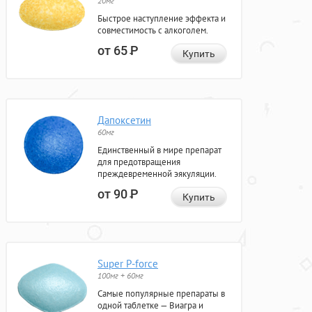
20мг
Быстрое наступление эффекта и
совместимость с алкоголем.
от 65
Р
Купить
Дапоксетин
60мг
Единственный в мире препарат
для предотвращения
преждевременной эякуляции.
от 90
Р
Купить
Super P-force
100мг + 60мг
Самые популярные препараты в
одной таблетке — Виагра и