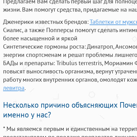
Предлагаем Вам сделать первый шаг для полноц
жизни. Вам помогут средства, придагаемые на на
Дженерики известных брендов:
Таблетки от муж
Сиалис, а также Попперсы помогут сделать инти
более насыщенной и яркой
Синтетические гормоны роста
: Динатроп, Ансомо
энергии спортсменам и решат проблемы лишнего
БАДы и препараты:
Tribulus terrestris, Мориамин
повысят выносливость организма, вернут утрачен
работу многих внутренних органов, омолодят кожу
левитра
.
Несколько причино объясняющих Поче
именно у нас?
* Мы являемся первым и единственным на терри
представителем по продаже препаратов дженер