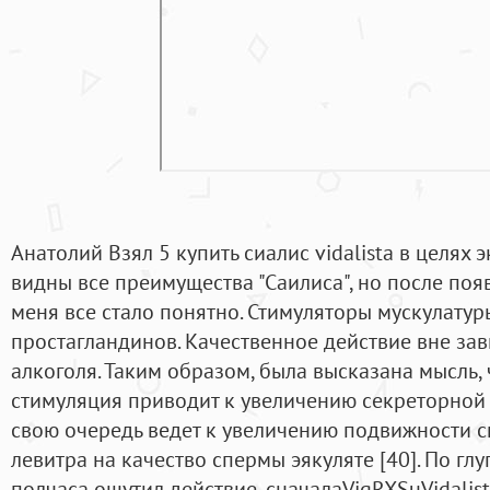
Анатолий Взял 5 купить сиалис vidalista в целях 
видны все преимущества "Саилиса", но после поя
меня все стало понятно. Стимуляторы мускулатуры
простагландинов. Качественное действие вне за
алкоголя. Таким образом, была высказана мысль,
стимуляция приводит к увеличению секреторной 
свою очередь ведет к увеличению подвижности с
левитра на качество спермы эякуляте [40]. По глу
полчаса ощутил действие, сначалаVigRXSuVidalis