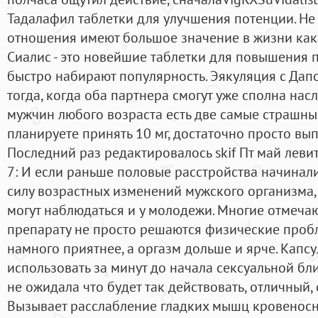
Тадалафил таблетки для улучшения потенции. Не 
отношения имеют большое значение в жизни как 
Сиалис - это новейшие таблетки для повышения 
быстро набирают популярность. Эякуляция с Дап
тогда, когда оба партнера смогут уже сполна насл
мужчин любого возраста есть две самые страшны
планируете принять 10 мг, достаточно просто вып
Последний раз редактировалось skif Пт май леви
7: И если раньше половые расстройства начинал
силу возрастных изменений мужского организма,
могут наблюдаться и у молодежи. Многие отмечаю
препарату не просто решаются физические пробл
намного приятнее, а оргазм дольше и ярче. Кап
использовать за минут до начала сексуальной бли
не ожидала что будет так действовать, отличный,
Вызывает расслабление гладких мышц кровеносны