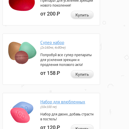
Препарат для усиления эрекции
нового поколения!
от 200
Р
Купить
Супер набор
(2х160мг, 4х80мг)
Попробуй все супер препараты
для усиления эрекции и
продления полового акта!
от 158
Р
Купить
Набор для влюбленных
(10х100 мг)
Набор для двоих, добавь страсти
в постель!
от 120
Р
Купить