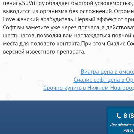
пенису.SuVriligy обладает быстрой усвояемостью,
выводится из организма без осложнений. Огромно
Love женский возбудитель. Первый эффект от п
Софт вы заметите уже через полчаса, а действова
шесть часов, позволяя вам наслаждаться полной
места для полового контакта.При этом Сиалис С
версией известного препарата.
Виагра цена в омск
Сиалис софт цена в Ор
Срочно купить в Нижнем Новгород