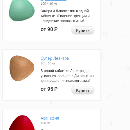
100 + 60 мг
Виагра и Дапоксетин в одной
таблетке. Усиление эрекции и
продление полового акта!
от 90
Р
Купить
Супер Левитра
20 + 60 мг
В одной таблетке Левитра для
усиления эрекции и Дапоксетин
для продления полового акта!
от 95
Р
Купить
Аванафил
100 мг