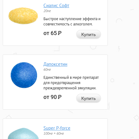
Сиалис Софт
20мг
Быстрое наступление эффекта и
совместимость с алкоголем.
от 65
Р
Купить
Дапоксетин
60мг
Единственный в мире препарат
для предотвращения
преждевременной эякуляции.
от 90
Р
Купить
Super P-force
100мг + 60мг