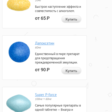
20мг
Быстрое наступление эффекта и
совместимость с алкоголем.
от 65
Р
Купить
Дапоксетин
60мг
Единственный в мире препарат
для предотвращения
преждевременной эякуляции.
от 90
Р
Купить
Super P-force
100мг + 60мг
Самые популярные препараты в
одной таблетке — Виагра и