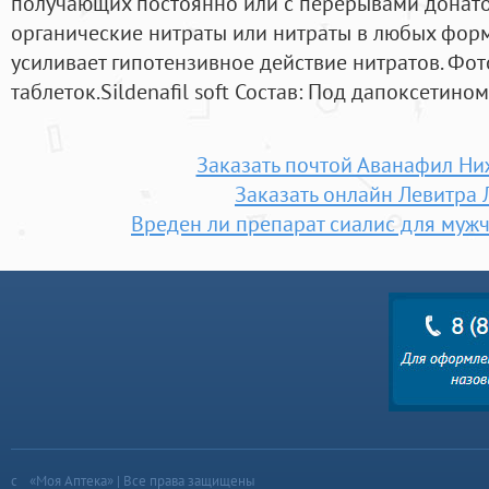
получающих постоянно или с перерывами донато
органические нитраты или нитраты в любых фор
усиливает гипотензивное действие нитратов. Фот
таблеток.Sildenafil soft Состав: Под дапоксетино
Заказать почтой Аванафил Ни
Заказать онлайн Левитра 
Вреден ли препарат сиалис для мужч
«Моя Аптека» | Все права защищены