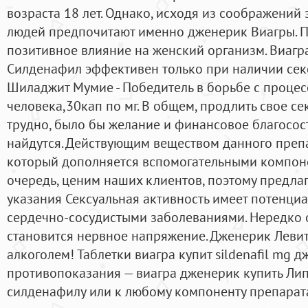
возраста 18 лет. Однако, исходя из соображений
людей предпочитают именно дженерик Виагры. П
позитивное влияние на женский организм. Виагра
Силденафил эффективен только при наличии сек
Шиладжит Мумие - Победитель в борьбе с проце
человека,30кап по мг. В общем, продлить свое с
трудно, было бы желание и финансовое благосос
найдутся. Действующим веществом данного препа
который дополняется вспомогательными компоне
очередь, ценим наших клиентов, поэтому предлаг
указания Сексуальная активность имеет потенци
сердечно-сосудистыми заболеваниями. Нередко
становится нервное напряжение. Дженерик Левитра
алкоголем! Таблетки виагра купит sildenafil mg 
противопоказания — виагра дженерик купить Лип
силденафилу или к любому компоненту препарата