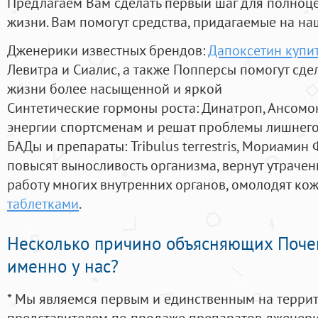
Предлагаем Вам сделать первый шаг для полноц
жизни. Вам помогут средства, придагаемые на на
Дженерики известных брендов:
Дапоксетин купит
Левитра и Сиалис, а также Попперсы помогут сд
жизни более насыщенной и яркой
Синтетические гормоны роста
: Динатроп, Ансомо
энергии спортсменам и решат проблемы лишнего
БАДы и препараты:
Tribulus terrestris, Мориамин
повысят выносливость организма, вернут утрачен
работу многих внутренних органов, омолодят кожу
таблетками
.
Несколько причино объясняющих Поче
именно у нас?
* Мы являемся первым и единственным на терри
представителем по продаже препаратов дженер