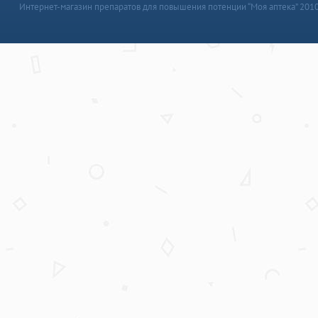
Интернет-магазин препаратов для повышения потенции “Моя аптека” 201