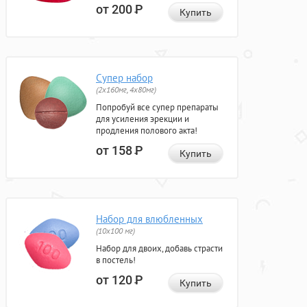
от 200
Р
Купить
Супер набор
(2х160мг, 4х80мг)
Попробуй все супер препараты
для усиления эрекции и
продления полового акта!
от 158
Р
Купить
Набор для влюбленных
(10х100 мг)
Набор для двоих, добавь страсти
в постель!
от 120
Р
Купить