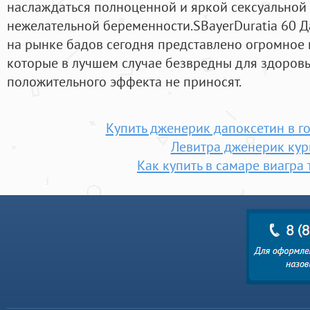
наслаждаться полноценной и яркой сексуальной 
нежелательной беременности.SBayerDuratia 60 Да
на рынке бадов сегодня представлено огромное 
которые в лучшем случае безвредны для здоровь
положительного эффекта не приносят.
Купить дженерик дапоксетин в 
Левитра дженерик кур
Как купить в самаре виагра 