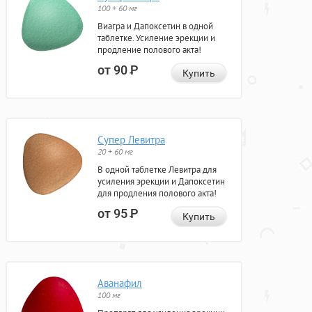
100 + 60 мг
Виагра и Дапоксетин в одной
таблетке. Усиление эрекции и
продление полового акта!
от 90
Р
Купить
Супер Левитра
20 + 60 мг
В одной таблетке Левитра для
усиления эрекции и Дапоксетин
для продления полового акта!
от 95
Р
Купить
Аванафил
100 мг