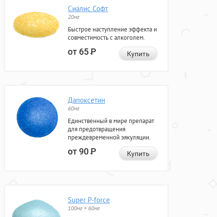
Сиалис Софт
20мг
Быстрое наступление эффекта и
совместимость с алкоголем.
от 65
Р
Купить
Дапоксетин
60мг
Единственный в мире препарат
для предотвращения
преждевременной эякуляции.
от 90
Р
Купить
Super P-force
100мг + 60мг