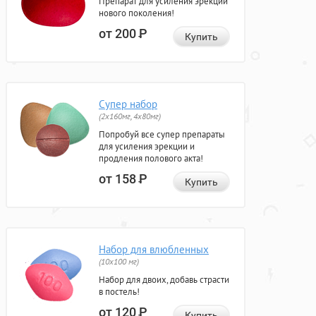
Препарат для усиления эрекции
нового поколения!
от 200
Р
Купить
Супер набор
(2х160мг, 4х80мг)
Попробуй все супер препараты
для усиления эрекции и
продления полового акта!
от 158
Р
Купить
Набор для влюбленных
(10х100 мг)
Набор для двоих, добавь страсти
в постель!
от 120
Р
Купить