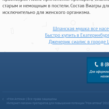
старым и немощным в постели. Состав Виагры д
исключительно для женского организма.
Шпанская мушка все нас
Быстро купить в Екатеринбур
Дженерик сиалис в городе
«Моя Аптека» | Все права защищены
Интернет-магазин препаратов для повышения потенции “Моя аптека” 201