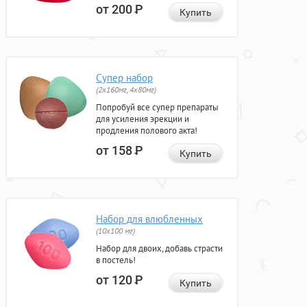
от 200
Р
Купить
Супер набор
(2х160мг, 4х80мг)
Попробуй все супер препараты
для усиления эрекции и
продления полового акта!
от 158
Р
Купить
Набор для влюбленных
(10х100 мг)
Набор для двоих, добавь страсти
в постель!
от 120
Р
Купить