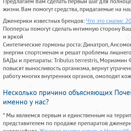
Предлагаем Вам сделать первый шаг для полноц
жизни. Вам помогут средства, придагаемые на на
Дженерики известных брендов:
Что это сиалис 2
Попперсы помогут сделать интимную сторону В
и яркой
Синтетические гормоны роста
: Динатроп, Ансомо
энергии спортсменам и решат проблемы лишнего
БАДы и препараты:
Tribulus terrestris, Мориамин
повысят выносливость организма, вернут утрачен
работу многих внутренних органов, омолодят кожу
Несколько причино объясняющих Поче
именно у нас?
* Мы являемся первым и единственным на терри
представителем по продаже препаратов дженер
силденафила
,
Женская виагра купить в Новокуй