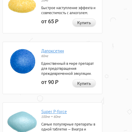
20мг
Быстрое наступление эффекта и
совместимость с алкоголем.
от 65
Р
Купить
Дапоксетин
60мг
Единственный в мире препарат
для предотвращения
преждевременной эякуляции.
от 90
Р
Купить
Super P-force
100мг + 60мг
Самые популярные препараты в
одной таблетке — Виагра и