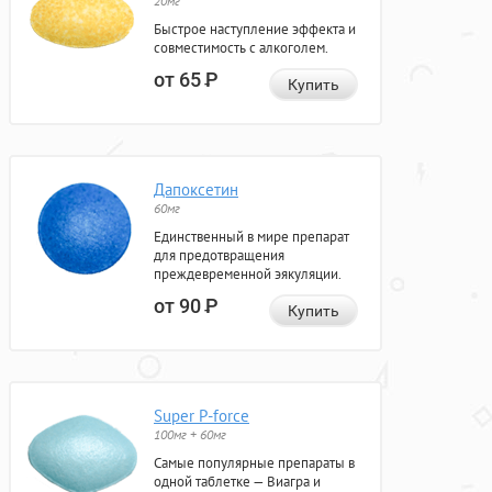
20мг
Быстрое наступление эффекта и
совместимость с алкоголем.
от 65
Р
Купить
Дапоксетин
60мг
Единственный в мире препарат
для предотвращения
преждевременной эякуляции.
от 90
Р
Купить
Super P-force
100мг + 60мг
Самые популярные препараты в
одной таблетке — Виагра и