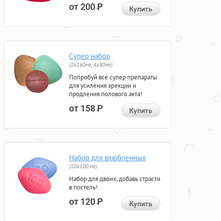
от 200
Р
Купить
Супер набор
(2х160мг, 4х80мг)
Попробуй все супер препараты
для усиления эрекции и
продления полового акта!
от 158
Р
Купить
Набор для влюбленных
(10х100 мг)
Набор для двоих, добавь страсти
в постель!
от 120
Р
Купить