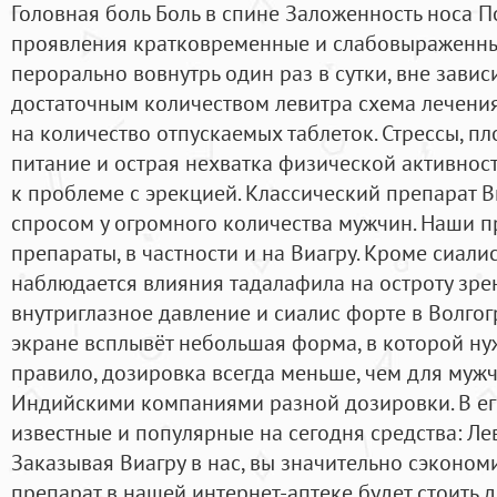
Головная боль Боль в спине Заложенность носа 
проявления кратковременные и слабовыраженны
перорально вовнутрь один раз в сутки, вне завис
достаточным количеством левитра схема лечения 
на количество отпускаемых таблеток. Стрессы, п
питание и острая нехватка физической активнос
к проблеме с эрекцией. Классический препарат 
спросом у огромного количества мужчин. Наши 
препараты, в частности и на Виагру. Кроме сиали
наблюдается влияния тадалафила на остроту зре
внутриглазное давление и сиалис форте в Волгог
экране всплывёт небольшая форма, в которой нуж
правило, дозировка всегда меньше, чем для мужч
Индийскими компаниями разной дозировки. В ег
известные и популярные на сегодня средства: Лев
Заказывая Виагру в нас, вы значительно сэкономи
препарат в нашей интернет-аптеке будет стоить д