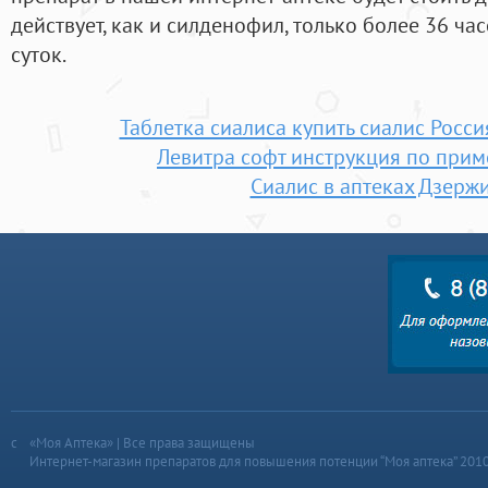
действует, как и силденофил, только более 36 час
суток.
Таблетка сиалиса купить сиалис Росс
Левитра софт инструкция по при
Сиалис в аптеках Дзерж
«Моя Аптека» | Все права защищены
Интернет-магазин препаратов для повышения потенции “Моя аптека” 201