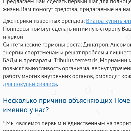
Предлагаем Вам сделать первый шаг для полноц
жизни. Вам помогут средства, придагаемые на на
Дженерики известных брендов:
Виагра купить ял
Попперсы помогут сделать интимную сторону В
и яркой
Синтетические гормоны роста
: Динатроп, Ансомо
энергии спортсменам и решат проблемы лишнего
БАДы и препараты:
Tribulus terrestris, Мориамин
повысят выносливость организма, вернут утрачен
работу многих внутренних органов, омолодят кожу
для покупки сиалиса
.
Несколько причино объясняющих Поче
именно у нас?
* Мы являемся первым и единственным на терри
представителем по продаже препаратов дженер