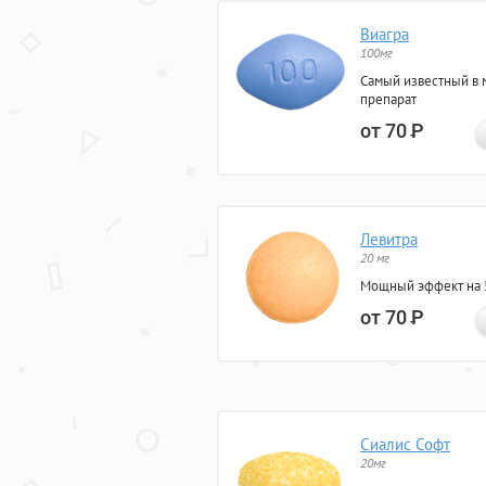
Виагра
100мг
Самый известный в 
препарат
от 70
Р
Левитра
20 мг
Мощный эффект на 5
от 70
Р
Сиалис Софт
20мг