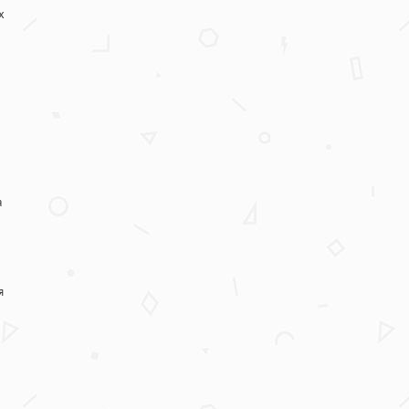
х
а
я