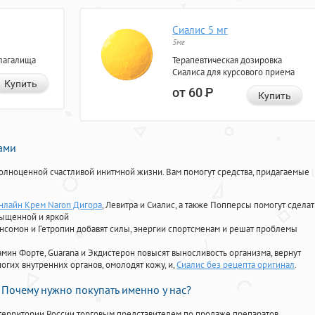
Сиалис 5 мг
5мг
лагалища
Терапевтическая дозировка
Сиалиса для курсового приема
Купить
от 60
Р
Купить
нами
олноценной счастливой инитмной жизни. Вам помогут средства, придагаемые
онлайн Крем Naron Дигора
, Левитра и Сиалис, а также Попперсы помогут сделат
сыщенной и яркой
Ансомон и Гетропин добавят силы, энергии спортсменам и решат проблемы
ориамин Форте, Guarana и Экдистерон повысят выносливость организма, вернут
огих внутренних органов, омолодят кожу, и,
Сиалис без рецепта оригинал
.
Почему нужно покупать именно у нас?
территории России торговым представителем по продаже препаратов