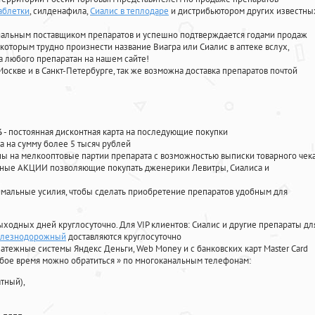
таблетки
, силденафила
,
Сиалис в теплодаре
и дистрибьютором других известны
циальным поставщиком препаратов и успешно подтверждается годами продаж
 которым трудно произнести название Виагра или Сиалис в аптеке вслух,
 любого препаратан на нашем сайте!
Москве и в Санкт-Петербурге, так же возможна доставка препаратов почтой
%
- постоянная дисконтная карта на последующие покупки
а на сумму более 5 тысяч рублей
 на мелкооптовые партии препарата с возможностью выписки товарного чек
личные АКЦИИ позволяющие покупать дженерики Левитры, Сиалиса и
мальные усилия, чтобы сделать приобретение препаратов удобным для
ыходных дней круглосуточно. Для VIP клиентов: Сиалис и другие препараты дл
Железнодорожный
доставляются круглосуточно
атежные системы Яндекс Деньги, Web Money и с банковских карт Master Card
юбое время можно обратиться
»
по многоканальным телефонам:
тный),