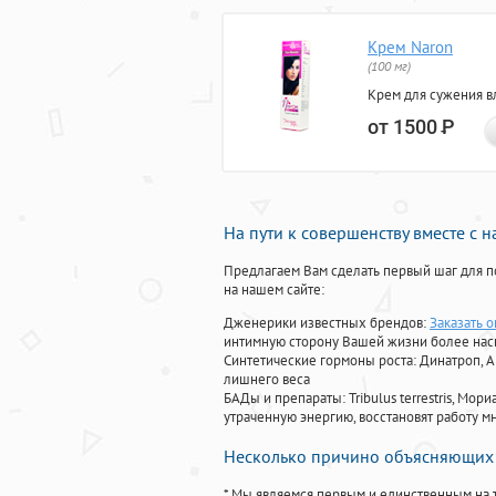
Крем Naron
(100 мг)
Крем для сужения в
от 1500
Р
На пути к совершенству вместе с 
Предлагаем Вам сделать первый шаг для п
на нашем сайте:
Дженерики известных брендов:
Заказать 
интимную сторону Вашей жизни более на
Синтетические гормоны роста
: Динатроп, 
лишнего веса
БАДы и препараты:
Tribulus terrestris, М
утраченную энергию, восстановят работу мн
Несколько причино объясняющих 
* Мы являемся первым и единственным на 