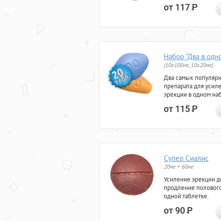
от 117
Р
Набор "Два в одн
(10x100мг, 10x20мг)
Два самых популяр
препарата для усил
эрекции в одном на
от 115
Р
Супер Сиалис
20мг + 60мг
Усиление эрекции до
продление полового
одной таблетке.
от 90
Р