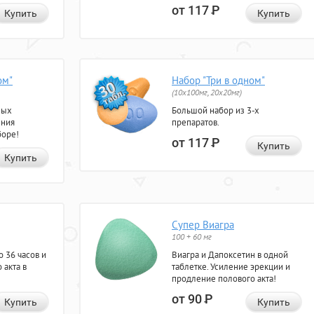
от 117
Р
Купить
Купить
ом"
Набор "Три в одном"
(10x100мг, 20x20мг)
ных
Большой набор из 3-х
ения
препаратов.
боре!
от 117
Р
Купить
Купить
Супер Виагра
100 + 60 мг
 36 часов и
Виагра и Дапоксетин в одной
 акта в
таблетке. Усиление эрекции и
продление полового акта!
от 90
Р
Купить
Купить