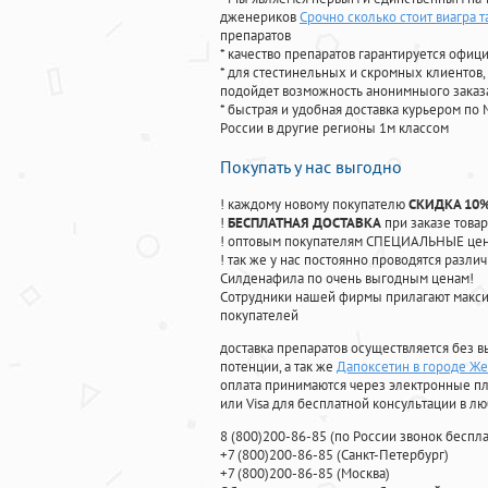
дженериков
Срочно сколько стоит виагра 
препаратов
* качество препаратов гарантируется офи
* для стестинельных и скромных клиентов,
подойдет возможность анонимныого заказа
* быстрая и удобная доставка курьером по 
России в другие регионы 1м классом
Покупать у нас выгодно
! каждому новому покупателю
СКИДКА 10
!
БЕСПЛАТНАЯ ДОСТАВКА
при заказе товар
! оптовым покупателям СПЕЦИАЛЬНЫЕ цены
! так же у нас постоянно проводятся раз
Силденафила по очень выгодным ценам!
Cотрудники нашей фирмы прилагают макси
покупателей
доставка препаратов осуществляется без в
потенции, а так же
Дапоксетин в городе 
оплата принимаются через электронные пл
или Visa для бесплатной консультации в л
8
(800
)200-86-85
(
по России звонок беспла
+7
(800
)200-86-85
(
Санкт-Петербург)
+7
(800
)200-86-85
(
Москва)