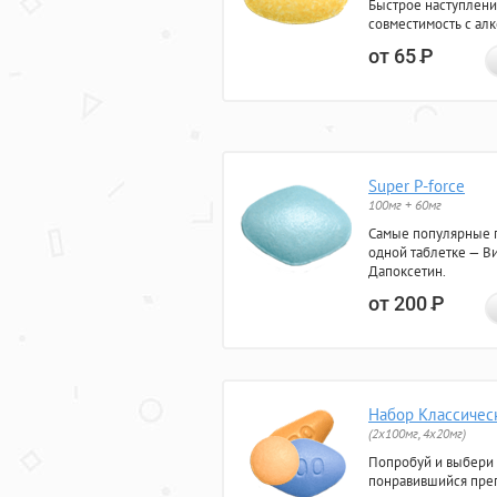
Быстрое наступлени
совместимость с ал
от 65
Р
Super P-force
100мг + 60мг
Самые популярные 
одной таблетке — Ви
Дапоксетин.
от 200
Р
Набор Классичес
(2x100мг, 4x20мг)
Попробуй и выбери
понравившийся преп