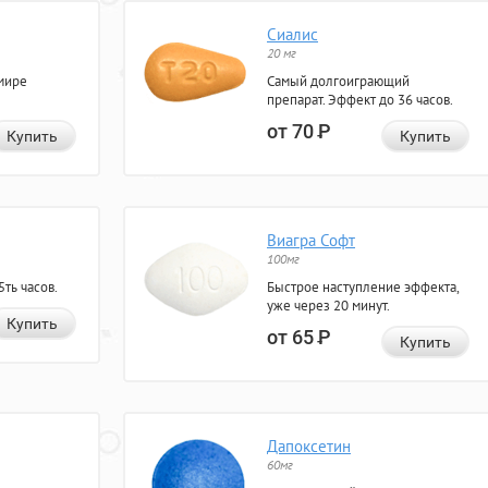
Сиалис
20 мг
мире
Самый долгоиграющий
препарат. Эффект до 36 часов.
от 70
Р
Купить
Купить
Виагра Софт
100мг
ть часов.
Быстрое наступление эффекта,
уже через 20 минут.
Купить
от 65
Р
Купить
Дапоксетин
60мг