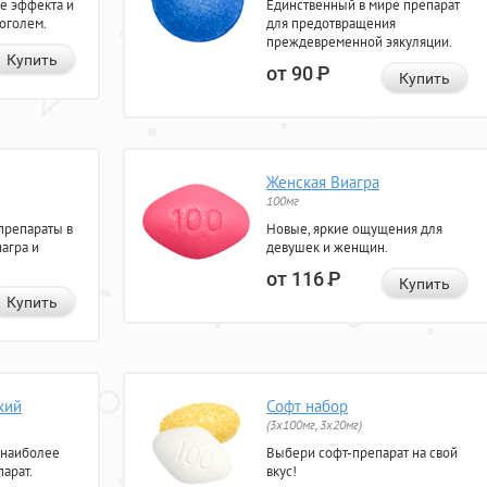
е эффекта и
Единственный в мире препарат
коголем.
для предотвращения
преждевременной эякуляции.
Купить
от 90
Р
Купить
Женская Виагра
100мг
препараты в
Новые, яркие ощущения для
агра и
девушек и женщин.
от 116
Р
Купить
Купить
кий
Софт набор
(3x100мг, 3x20мг)
 наиболее
Выбери софт-препарат на свой
арат.
вкус!