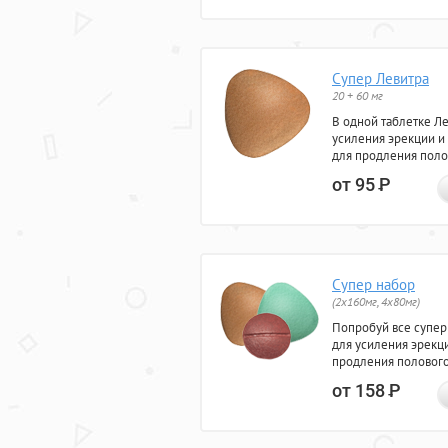
Супер Левитра
20 + 60 мг
В одной таблетке Л
усиления эрекции и
для продления поло
от 95
Р
Супер набор
(2х160мг, 4х80мг)
Попробуй все супер
для усиления эрекц
продления полового
от 158
Р