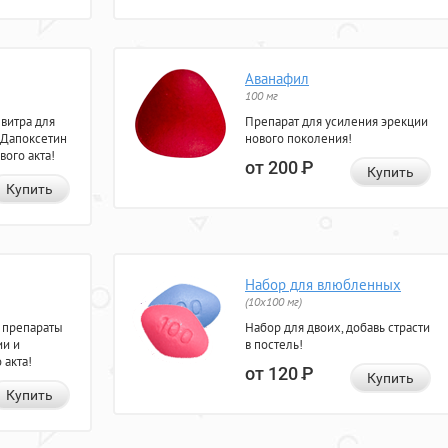
Аванафил
100 мг
евитра для
Препарат для усиления эрекции
 Дапоксетин
нового поколения!
вого акта!
от 200
Р
Купить
Купить
Набор для влюбленных
(10х100 мг)
 препараты
Набор для двоих, добавь страсти
ии и
в постель!
 акта!
от 120
Р
Купить
Купить